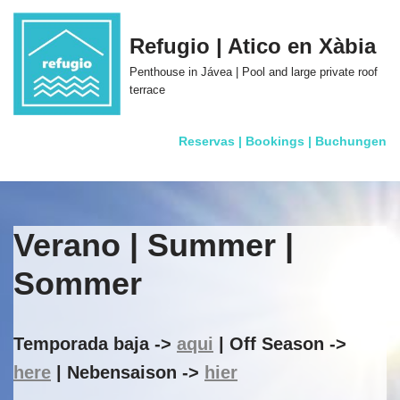
Refugio | Atico en Xàbia
Skip
to
Penthouse in Jávea | Pool and large private roof
content
terrace
Reservas | Bookings | Buchungen
Verano | Summer |
Sommer
Temporada baja ->
aqui
| Off Season ->
here
| Nebensaison ->
hier