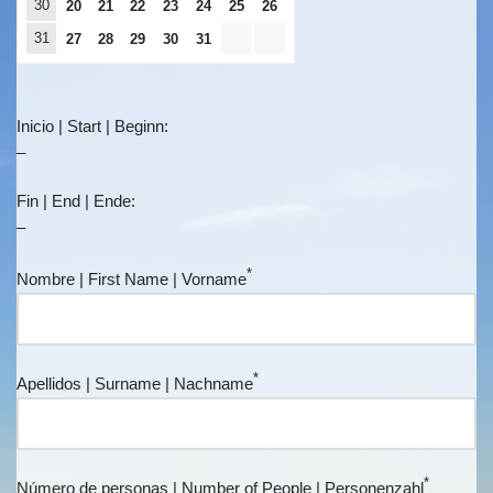
30
20
21
22
23
24
25
26
31
27
28
29
30
31
Inicio | Start | Beginn:
–
Fin | End | Ende:
–
*
Nombre | First Name | Vorname
*
Apellidos | Surname | Nachname
*
Número de personas | Number of People | Personenzahl