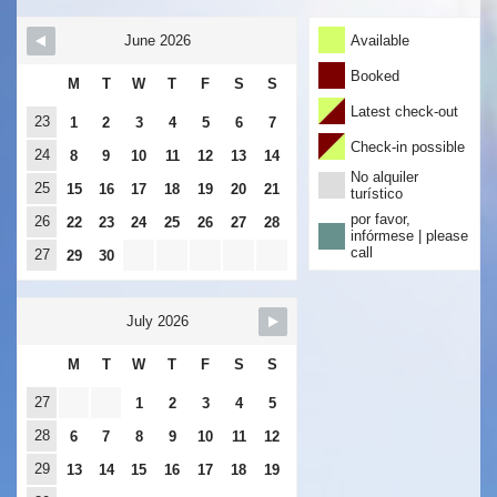
Skip Booking Form
Available
June 2026
Booked
M
T
W
T
F
S
S
Latest check-out
23
1
2
3
4
5
6
7
Check-in possible
24
8
9
10
11
12
13
14
No alquiler
25
15
16
17
18
19
20
21
turístico
por favor,
26
22
23
24
25
26
27
28
infórmese | please
call
27
29
30
July 2026
M
T
W
T
F
S
S
27
1
2
3
4
5
28
6
7
8
9
10
11
12
29
13
14
15
16
17
18
19