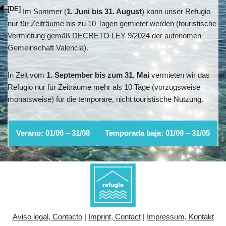
[DE]
Im Sommer (
1. Juni bis 31. August
) kann unser Refugio
nur für Zeiträume bis zu 10 Tagen gemietet werden (touristische
Vermietung gemäß DECRETO LEY 9/2024 der autonomen
Gemeinschaft Valencia).
In Zeit vom
1. September bis zum 31. Mai
vermieten wir das
Refugio nur für Zeiträume mehr als 10 Tage (vorzugsweise
monatsweise) für die temporäre, nicht touristische Nutzung.
Verano: 01/06 – 31/08
Temporada baja: 01/09 – 31/05
Aviso legal, Contacto
|
Imprint, Contact
|
Impressum, Kontakt